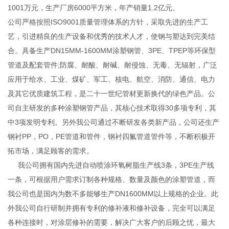
1001万元，生产厂房6000平方米，年产销量1.2亿元。
公司严格按照ISO9001质量管理体系的方针，采取先进的生产工
艺，引进精良的生产设备和优秀的技术人才，使钢与塑达到完美结
合。具备生产DN15MM-1600MM涂塑钢管、3PE、TPEP等环保型
管道及配套管件;防腐、耐酸、耐碱、耐侵蚀、无毒、无辐射，广泛
应用于给水、工业、煤矿、军工、核电、航空、消防、通信、电力
及其它优质建筑工程，是二十一世纪管材更新换代的绿色产品。公
司自主研发的多种涂塑钢管产品，其核心技术取得30多项专利，其
中3项发明专利。另外我公司通过不断研发各类新产品，公司还生产
钢衬PP，PO，PE管道和管件，钢衬四氟管道管件等，不断积极开
拓市场，满足顾客的需求。
我公司拥有国内先进自动喷涂环氧树脂生产线3条，3PE生产线
一条，可根据用户需求订制各种规格、数量及颜色的涂塑管道，而
我公司也是国内为数不多能够生产DN1600MM以上规格的企业。此
外我公司自行研制并拥有专利的修补液和修补设备，完全可以满足
各种连接时，对涂层修补的需要，解决广大客户的后顾之忧，最大