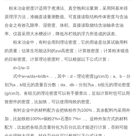
粉末冶金密度计适用于煮沸法、真空饱和法量测，采用阿基米得
原理浮力法，准确直读量测数值。可直接读取结构件体密度与含油
合金之有效孔隙率、湿密度、体积。直接读取烧结含油轴承含油
率。仪器采用大水槽设计，降低吊栏线的浮力所造成的误差。
粉末冶金中，有时会用到理论密度，它的用途是估算试验用料
的质量；估算生坯能达到的zui高密度；计算致密度；计算粉末锻造
的目标密度。计算理论密度时，可以根据以下公式计算：
d=1/w-①
式中w=a/da+b/db+…，其中：d－理论密度(g/cm3)；a、b－分
别为a，b组元的质量百分数；da、db－分别为a，b组元的理论密度
(g/cm3)。各组元的理论密度可以有手册查出，近似计算时也可以用
致密件的密度，比如铁，可以使用纯铁的密度。
有时企业中的材料配方会把铁粉作为100%，其余配料均采用外
加，比如铁粉100%+铜粉2%+石墨0.7%+…。这种外加方式的材料
配方，比如把各组员含量转化为百分比后才能进行计算，否则可能
会出现较大误差。转化百分比可以根据以下公式计算：