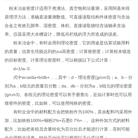
粉末冶金密度计适用于煮沸法、真空饱和法量测，采用阿基米得
原理浮力法，准确直读量测数值。可直接读取结构件体密度与含油
合金之有效孔隙率、湿密度、体积。直接读取烧结含油轴承含油
率。仪器采用大水槽设计，降低吊栏线的浮力所造成的误差。
粉末冶金中，有时会用到理论密度，它的用途是估算试验用料
的质量；估算生坯能达到的zui高密度；计算致密度；计算粉末锻造
的目标密度。计算理论密度时，可以根据以下公式计算：
d=1/w-①
式中w=a/da+b/db+…，其中：d－理论密度(g/cm3)；a、b－分
别为a，b组元的质量百分数；da、db－分别为a，b组元的理论密度
(g/cm3)。各组元的理论密度可以有手册查出，近似计算时也可以用
致密件的密度，比如铁，可以使用纯铁的密度。
有时企业中的材料配方会把铁粉作为100%，其余配料均采用外
加，比如铁粉100%+铜粉2%+石墨0.7%+…。这种外加方式的材料
配方，比如把各组员含量转化为百分比后才能进行计算，否则可能
会出现较大误差。转化百分比可以根据以下公式计算：